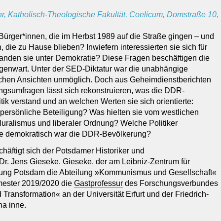
hr, Katholisch-Theologische Fakultät, Coelicum, Domstraße 10,
ürger*innen, die im Herbst 1989 auf die Straße gingen – und
, die zu Hause blieben? Inwiefern interessierten sie sich für
tanden sie unter Demokratie? Diese Fragen beschäftigen die
egenwart. Unter der SED-Diktatur war die unabhängige
tischen Ansichten unmöglich. Doch aus Geheimdienstberichten
gsumfragen lässt sich rekonstruieren, was die DDR-
tik verstand und an welchen Werten sie sich orientierte:
 persönliche Beteiligung? Was hielten sie vom westlichen
luralismus und liberaler Ordnung? Welche Politiker
ie demokratisch war die DDR-Bevölkerung?
häftigt sich der Potsdamer Historiker und
 Dr. Jens Gieseke. Gieseke, der am Leibniz-Zentrum für
chung Potsdam die Abteilung »Kommunismus und Gesellschaft«
emester 2019/2020 die
Gastprofessur
des Forschungsverbundes
 Transformation« an der Universität Erfurt und der Friedrich-
na inne.