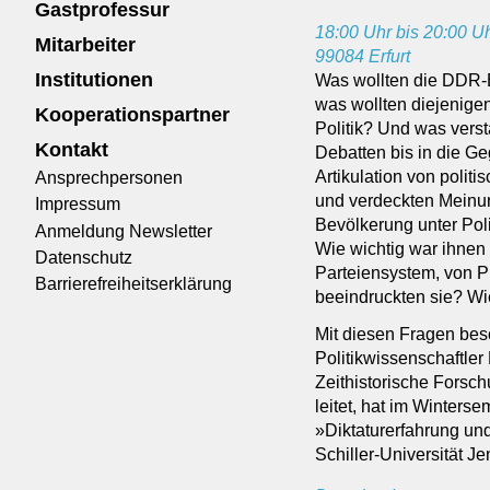
Gastprofessur
18:00 Uhr bis 20:00 U
Mitarbeiter
99084 Erfurt
Institutionen
Was wollten die DDR-B
was wollten diejenigen
Kooperationspartner
Politik? Und was vers
Kontakt
Debatten bis in die G
Artikulation von poli
Ansprechpersonen
und verdeckten Meinun
Impressum
Bevölkerung unter Poli
Anmeldung Newsletter
Wie wichtig war ihnen
Datenschutz
Parteiensystem, von P
Barrierefreiheitserklärung
beeindruckten sie? W
Mit diesen Fragen besc
Politikwissenschaftler
Zeithistorische Fors
leitet, hat im Winters
»Diktaturerfahrung und
Schiller-Universität Je