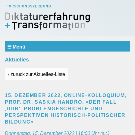
☰ Menü
Aktuelles
Aktuelles
Verbund
SCHWERPUNKTBEREICHE
‹ zurück zur Aktuelles-Liste
Erfahrung und Erinnerung
Repräsentation und Urteilsbildung
Dialog und Vermittlung
15. DEZEMBER 2022, ONLINE-KOLLOQUIUM,
PROF. DR. SASKIA HANDRO, »DER FALL
Teilprojekte
‚DDR‘. PROBLEMGESCHICHTE UND
Einblicke
PERSPEKTIVEN HISTORISCH-POLITISCHER
BILDUNG«
Gastprofessur
Mitarbeiter
Donnerstag, 15. Dezember 2022 | 16:00 Uhr (s.t.)