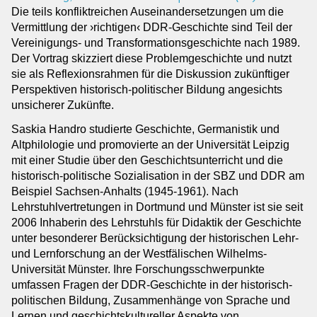
Die teils konfliktreichen Auseinandersetzungen um die
Institutionen
Vermittlung der ›richtigen‹ DDR-Geschichte sind Teil der
Kooperationspartner
Vereinigungs- und Transformationsgeschichte nach 1989.
Der Vortrag skizziert diese Problemgeschichte und nutzt
Kontakt
sie als Reflexionsrahmen für die Diskussion zukünftiger
Ansprechpersonen
Perspektiven historisch-politischer Bildung angesichts
Impressum
unsicherer Zukünfte.
Anmeldung Newsletter
Saskia Handro studierte Geschichte, Germanistik und
Datenschutz
Altphilologie und promovierte an der Universität Leipzig
Barrierefreiheitserklärung
mit einer Studie über den Geschichtsunterricht und die
historisch-politische Sozialisation in der SBZ und DDR am
Beispiel Sachsen-Anhalts (1945-1961). Nach
Lehrstuhlvertretungen in Dortmund und Münster ist sie seit
2006 Inhaberin des Lehrstuhls für Didaktik der Geschichte
unter besonderer Berücksichtigung der historischen Lehr-
und Lernforschung an der Westfälischen Wilhelms-
Universität Münster. Ihre Forschungsschwerpunkte
umfassen Fragen der DDR-Geschichte in der historisch-
politischen Bildung, Zusammenhänge von Sprache und
Lernen und geschichtskultureller Aspekte von