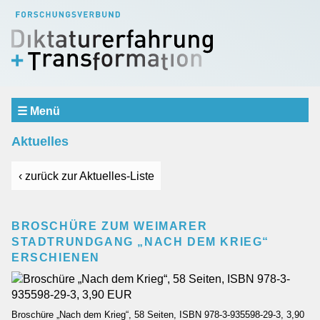
☰ Menü
Aktuelles
Aktuelles
Verbund
SCHWERPUNKTBEREICHE
‹ zurück zur Aktuelles-Liste
Erfahrung und Erinnerung
Repräsentation und Urteilsbildung
Dialog und Vermittlung
BROSCHÜRE ZUM WEIMARER
STADTRUNDGANG „NACH DEM KRIEG“
Teilprojekte
ERSCHIENEN
Einblicke
Gastprofessur
Mitarbeiter
Broschüre „Nach dem Krieg“, 58 Seiten, ISBN 978-3-935598-29-3, 3,90