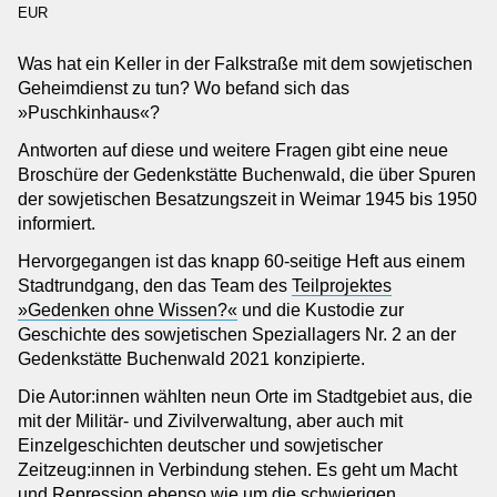
EUR
Institutionen
Kooperationspartner
Was hat ein Keller in der Falkstraße mit dem sowjetischen
Geheimdienst zu tun? Wo befand sich das
Kontakt
»Puschkinhaus«?
Ansprechpersonen
Antworten auf diese und weitere Fragen gibt eine neue
Impressum
Broschüre der Gedenkstätte Buchenwald, die über Spuren
Anmeldung Newsletter
der sowjetischen Besatzungszeit in Weimar 1945 bis 1950
Datenschutz
informiert.
Barrierefreiheitserklärung
Hervorgegangen ist das knapp 60-seitige Heft aus einem
Stadtrundgang, den das Team des
Teilprojektes
»Gedenken ohne Wissen?«
und die Kustodie zur
Geschichte des sowjetischen Speziallagers Nr. 2 an der
Gedenkstätte Buchenwald 2021 konzipierte.
Die Autor:innen wählten neun Orte im Stadtgebiet aus, die
mit der Militär- und Zivilverwaltung, aber auch mit
Einzelgeschichten deutscher und sowjetischer
Zeitzeug:innen in Verbindung stehen. Es geht um Macht
und Repression ebenso wie um die schwierigen