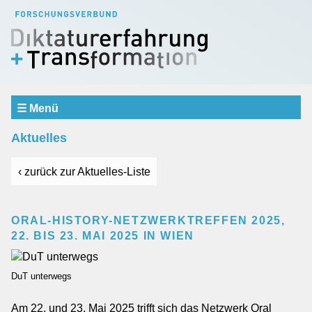
☰ Menü
Aktuelles
Aktuelles
Verbund
SCHWERPUNKTBEREICHE
‹ zurück zur Aktuelles-Liste
Erfahrung und Erinnerung
Repräsentation und Urteilsbildung
Dialog und Vermittlung
ORAL-HISTORY-NETZWERKTREFFEN 2025,
22. BIS 23. MAI 2025 IN WIEN
Teilprojekte
Einblicke
DuT unterwegs
Gastprofessur
Mitarbeiter
Am 22. und 23. Mai 2025 trifft sich das Netzwerk Oral