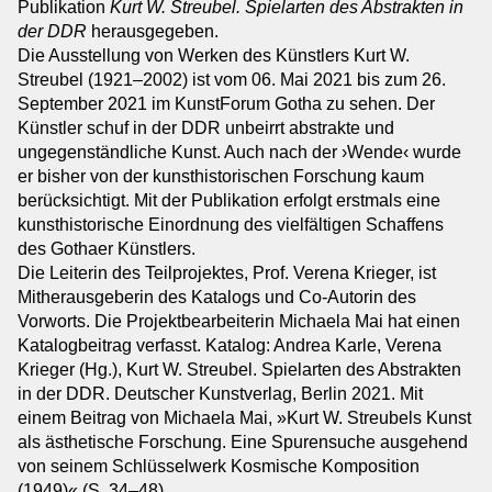
Publikation
Kurt W. Streubel. Spielarten des Abstrakten in
der DDR
herausgegeben.
Die Ausstellung von Werken des Künstlers Kurt W.
Streubel (1921–2002) ist vom 06. Mai 2021 bis zum 26.
September 2021 im KunstForum Gotha zu sehen. Der
Künstler schuf in der DDR unbeirrt abstrakte und
ungegenständliche Kunst. Auch nach der ›Wende‹ wurde
er bisher von der kunsthistorischen Forschung kaum
berücksichtigt. Mit der Publikation erfolgt erstmals eine
kunsthistorische Einordnung des vielfältigen Schaffens
des Gothaer Künstlers.
Die Leiterin des Teilprojektes, Prof. Verena Krieger, ist
Mitherausgeberin des Katalogs und Co-Autorin des
Vorworts. Die Projektbearbeiterin Michaela Mai hat einen
Katalogbeitrag verfasst. Katalog: Andrea Karle, Verena
Krieger (Hg.), Kurt W. Streubel. Spielarten des Abstrakten
in der DDR. Deutscher Kunstverlag, Berlin 2021. Mit
einem Beitrag von Michaela Mai, »Kurt W. Streubels Kunst
als ästhetische Forschung. Eine Spurensuche ausgehend
von seinem Schlüsselwerk Kosmische Komposition
(1949)« (S. 34–48).