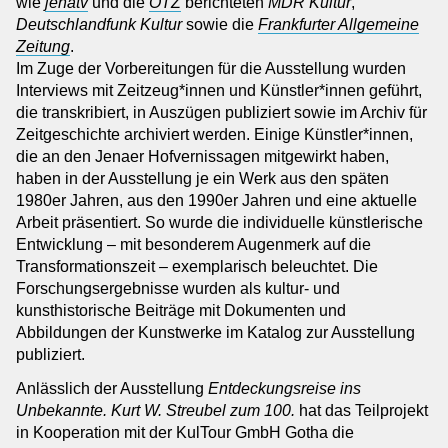
wie
jenatv
und die
OTZ
berichteten
MDR Kultur
,
Deutschlandfunk Kultur
sowie die
Frankfurter Allgemeine
Zeitung
.
Im Zuge der Vorbereitungen für die Ausstellung wurden
Interviews mit Zeitzeug*innen und Künstler*innen geführt,
die transkribiert, in Auszügen publiziert sowie im Archiv für
Zeitgeschichte archiviert werden. Einige Künstler*innen,
die an den Jenaer Hofvernissagen mitgewirkt haben,
haben in der Ausstellung je ein Werk aus den späten
1980er Jahren, aus den 1990er Jahren und eine aktuelle
Arbeit präsentiert. So wurde die individuelle künstlerische
Entwicklung – mit besonderem Augenmerk auf die
Transformationszeit – exemplarisch beleuchtet. Die
Forschungsergebnisse wurden als kultur- und
kunsthistorische Beiträge mit Dokumenten und
Abbildungen der Kunstwerke im Katalog zur Ausstellung
publiziert.
Anlässlich der Ausstellung
Entdeckungsreise ins
Unbekannte. Kurt W. Streubel zum 100.
hat das Teilprojekt
in Kooperation mit der KulTour GmbH Gotha die