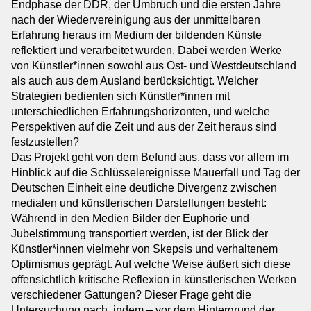
Endphase der DDR, der Umbruch und die ersten Jahre
Institutionen
nach der Wiedervereinigung aus der unmittelbaren
Erfahrung heraus im Medium der bildenden Künste
Kooperationspartner
reflektiert und verarbeitet wurden. Dabei werden Werke
Kontakt
von Künstler*innen sowohl aus Ost- und Westdeutschland
Ansprechpersonen
als auch aus dem Ausland berücksichtigt. Welcher
Strategien bedienten sich Künstler*innen mit
Impressum
unterschiedlichen Erfahrungshorizonten, und welche
Anmeldung Newsletter
Perspektiven auf die Zeit und aus der Zeit heraus sind
Datenschutz
festzustellen?
Barrierefreiheitserklärung
Das Projekt geht von dem Befund aus, dass vor allem im
Hinblick auf die Schlüsselereignisse Mauerfall und Tag der
Deutschen Einheit eine deutliche Divergenz zwischen
medialen und künstlerischen Darstellungen besteht:
Während in den Medien Bilder der Euphorie und
Jubelstimmung transportiert werden, ist der Blick der
Künstler*innen vielmehr von Skepsis und verhaltenem
Optimismus geprägt. Auf welche Weise äußert sich diese
offensichtlich kritische Reflexion in künstlerischen Werken
verschiedener Gattungen? Dieser Frage geht die
Untersuchung nach, indem – vor dem Hintergrund der