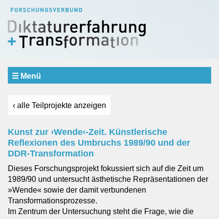
☰ Menü
Aktuelles
Verbund
‹ alle Teilprojekte anzeigen
SCHWERPUNKTBEREICHE
Erfahrung und Erinnerung
Kunst zur ›Wende‹-Zeit. Künstlerische
Repräsentation und Urteilsbildung
Reflexionen des Umbruchs 1989/90 und der
Dialog und Vermittlung
DDR-Transformation
Teilprojekte
Dieses Forschungsprojekt fokussiert sich auf die Zeit um
1989/90 und untersucht ästhetische Repräsentationen der
Einblicke
»Wende« sowie der damit verbundenen
Gastprofessur
Transformationsprozesse.
Im Zentrum der Untersuchung steht die Frage, wie die
Mitarbeiter