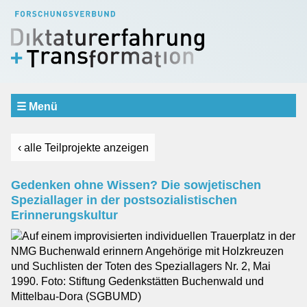
☰ Menü
Aktuelles
Verbund
‹ alle Teilprojekte anzeigen
SCHWERPUNKTBEREICHE
Erfahrung und Erinnerung
Gedenken ohne Wissen? Die sowjetischen
Repräsentation und Urteilsbildung
Speziallager in der postsozialistischen
Dialog und Vermittlung
Erinnerungskultur
Teilprojekte
Einblicke
Gastprofessur
Mitarbeiter