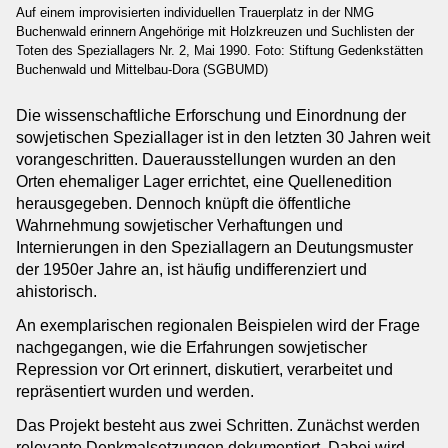
Auf einem improvisierten individuellen Trauerplatz in der NMG
Institutionen
Buchenwald erinnern Angehörige mit Holzkreuzen und Suchlisten der
Toten des Speziallagers Nr. 2, Mai 1990. Foto: Stiftung Gedenkstätten
Kooperationspartner
Buchenwald und Mittelbau-Dora (SGBUMD)
Kontakt
Ansprechpersonen
Die wissenschaftliche Erforschung und Einordnung der
sowjetischen Speziallager ist in den letzten 30 Jahren weit
Impressum
vorangeschritten. Dauerausstellungen wurden an den
Anmeldung Newsletter
Orten ehemaliger Lager errichtet, eine Quellenedition
Datenschutz
herausgegeben. Dennoch knüpft die öffentliche
Barrierefreiheitserklärung
Wahrnehmung sowjetischer Verhaftungen und
Internierungen in den Speziallagern an Deutungsmuster
der 1950er Jahre an, ist häufig undifferenziert und
ahistorisch.
An exemplarischen regionalen Beispielen wird der Frage
nachgegangen, wie die Erfahrungen sowjetischer
Repression vor Ort erinnert, diskutiert, verarbeitet und
repräsentiert wurden und werden.
Das Projekt besteht aus zwei Schritten. Zunächst werden
relevante Denkmalsetzungen dokumentiert. Dabei wird