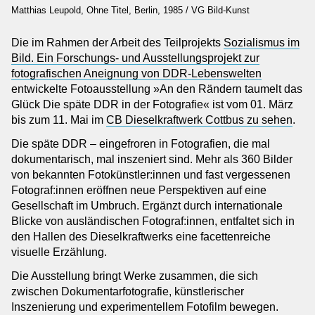
Matthias Leupold, Ohne Titel, Berlin, 1985 / VG Bild-Kunst
Institutionen
Kooperationspartner
Die im Rahmen der Arbeit des Teilprojekts
Sozialismus im
Bild. Ein Forschungs- und Ausstellungsprojekt zur
Kontakt
fotografischen Aneignung von DDR-Lebenswelten
Ansprechpersonen
entwickelte Fotoausstellung »An den Rändern taumelt das
Impressum
Glück Die späte DDR in der Fotografie« ist vom 01. März
Anmeldung Newsletter
bis zum 11. Mai im
CB Dieselkraftwerk Cottbus zu sehen
.
Datenschutz
Die späte DDR – eingefroren in Fotografien, die mal
Barrierefreiheitserklärung
dokumentarisch, mal inszeniert sind. Mehr als 360 Bilder
von bekannten Fotokünstler:innen und fast vergessenen
Fotograf:innen eröffnen neue Perspektiven auf eine
Gesellschaft im Umbruch. Ergänzt durch internationale
Blicke von ausländischen Fotograf:innen, entfaltet sich in
den Hallen des Dieselkraftwerks eine facettenreiche
visuelle Erzählung.
Die Ausstellung bringt Werke zusammen, die sich
zwischen Dokumentarfotografie, künstlerischer
Inszenierung und experimentellem Fotofilm bewegen.