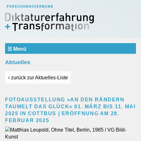
☰ Menü
Aktuelles
Aktuelles
Verbund
SCHWERPUNKTBEREICHE
‹ zurück zur Aktuelles-Liste
Erfahrung und Erinnerung
Repräsentation und Urteilsbildung
Dialog und Vermittlung
FOTOAUSSTELLUNG »AN DEN RÄNDERN
TAUMELT DAS GLÜCK« 01. MÄRZ BIS 11. MAI
Teilprojekte
2025 IN COTTBUS | ERÖFFNUNG AM 28.
Einblicke
FEBRUAR 2025
Gastprofessur
Mitarbeiter