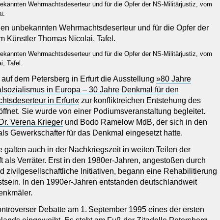
bekannten Wehrmachtsdeserteur und für die Opfer der NS-Militärjustiz, vom
i.
bekannten Wehrmachtsdeserteur und für die Opfer der NS-Militärjustiz, vom
, Tafel.
auf dem Petersberg in Erfurt die Ausstellung
»80 Jahre
lsozialismus in Europa – 30 Jahre Denkmal für den
tsdeserteur in Erfurt«
zur konfliktreichen Entstehung des
ffnet. Sie wurde von einer Podiumsveranstaltung begleitet.
 Dr. Verena Krieger
und Bodo Ramelow MdB, der sich in den
als Gewerkschafter für das Denkmal eingesetzt hatte.
galten auch in der Nachkriegszeit in weiten Teilen der
 als Verräter. Erst in den 1980er-Jahren, angestoßen durch
ivilgesellschaftliche Initiativen, begann eine Rehabilitierung
stsein. In den 1990er-Jahren entstanden deutschlandweit
enkmäler.
kontroverser Debatte am 1. September 1995 eines der ersten