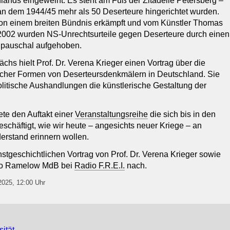
ands eingeweiht. Es steht am Fuß der Zitadelle Petersberg –
 an dem 1944/45 mehr als 50 Deserteure hingerichtet wurden.
n einem breiten Bündnis erkämpft und vom Künstler Thomas
st 2002 wurden NS-Unrechtsurteile gegen Deserteure durch einen
pauschal aufgehoben.
s hielt Prof. Dr. Verena Krieger einen Vortrag über die
scher Formen von Deserteursdenkmälern in Deutschland. Sie
politische Aushandlungen die künstlerische Gestaltung der
ete den Auftakt einer
Veranstaltungsreihe
die sich bis in den
eschäftigt, wie wir heute – angesichts neuer Kriege – an
rstand erinnern wollen.
stgeschichtlichen Vortrag von Prof. Dr. Verena Krieger sowie
do Ramelow MdB bei
Radio F.R.E.I.
nach.
 2025, 12:00 Uhr