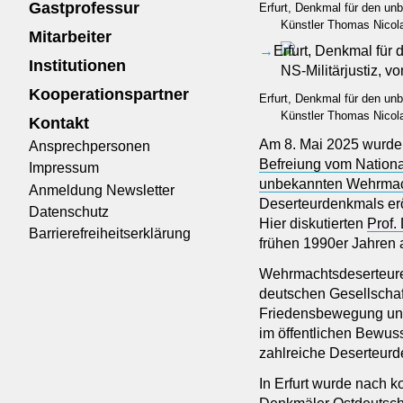
Gastprofessur
Erfurt, Denkmal für den un
Künstler Thomas Nicola
Mitarbeiter
Institutionen
Kooperationspartner
Erfurt, Denkmal für den un
Künstler Thomas Nicolai
Kontakt
Am 8. Mai 2025 wurde 
Ansprechpersonen
Befreiung vom Nationa
Impressum
unbekannten Wehrmach
Anmeldung Newsletter
Deserteurdenkmals erö
Datenschutz
Hier diskutierten
Prof.
Barrierefreiheitserklärung
frühen 1990er Jahren 
Wehrmachtsdeserteure 
deutschen Gesellschaft
Friedensbewegung und z
im öffentlichen Bewus
zahlreiche Deserteurd
In Erfurt wurde nach 