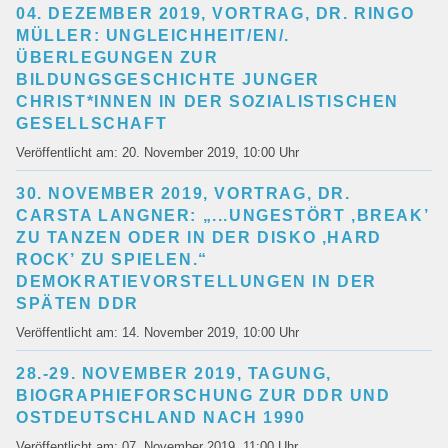
04. DEZEMBER 2019, VORTRAG, DR. RINGO
Institutionen
MÜLLER: UNGLEICHHEIT/EN/.
Kooperationspartner
ÜBERLEGUNGEN ZUR
BILDUNGSGESCHICHTE JUNGER
Kontakt
CHRIST*INNEN IN DER SOZIALISTISCHEN
Ansprechpersonen
GESELLSCHAFT
Impressum
Veröffentlicht am: 20. November 2019, 10:00 Uhr
Anmeldung Newsletter
Datenschutz
30. NOVEMBER 2019, VORTRAG, DR.
Barrierefreiheitserklärung
CARSTA LANGNER: „...UNGESTÖRT ‚BREAK’
ZU TANZEN ODER IN DER DISKO ‚HARD
ROCK’ ZU SPIELEN.“
DEMOKRATIEVORSTELLUNGEN IN DER
SPÄTEN DDR
Veröffentlicht am: 14. November 2019, 10:00 Uhr
28.-29. NOVEMBER 2019, TAGUNG,
BIOGRAPHIEFORSCHUNG ZUR DDR UND
OSTDEUTSCHLAND NACH 1990
Veröffentlicht am: 07. November 2019, 11:00 Uhr