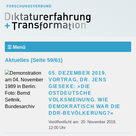
☰ Menü
Aktuelles
Aktuelles (Seite 59/61)
Verbund
SCHWERPUNKTBEREICHE
05. DEZEMBER 2019,
Erfahrung und Erinnerung
VORTRAG, DR. JENS
GIESEKE: »DIE
Repräsentation und Urteilsbildung
OSTDEUTSCHE
Dialog und Vermittlung
VOLKSMEINUNG. WIE
Teilprojekte
DEMOKRATISCH WAR DIE
DDR-BEVÖLKERUNG?«
Einblicke
Veröffentlicht am: 20. November 2019,
Gastprofessur
12:00 Uhr
Mitarbeiter